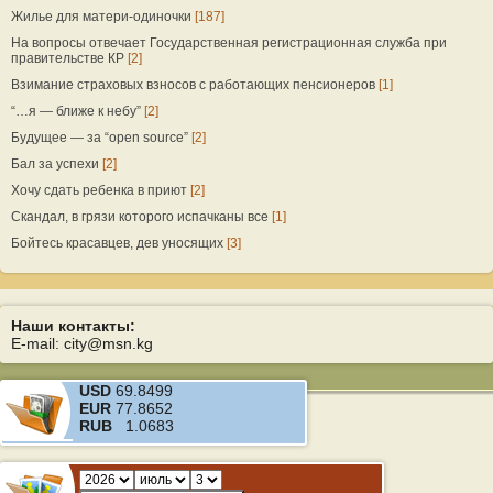
Жилье для матери-одиночки
[187]
На вопросы отвечает Государственная регистрационная служба при
правительстве КР
[2]
Взимание страховых взносов с работающих пенсионеров
[1]
“…я — ближе к небу”
[2]
Будущее — за “open source”
[2]
Бал за успехи
[2]
Хочу сдать ребенка в приют
[2]
Скандал, в грязи которого испачканы все
[1]
Бойтесь красавцев, дев уносящих
[3]
Наши контакты:
E-mail: city@msn.kg
USD
69.8499
EUR
77.8652
RUB
1.0683