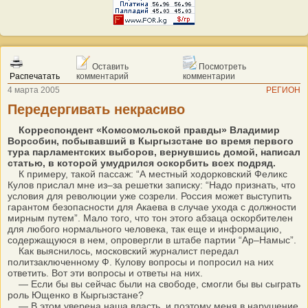
Оставить
Посмотреть
Распечатать
комментарий
комментарии
4 марта 2005
РЕГИОН
Передергивать некрасиво
Корреспондент «Комсомольской правды» Владимир
Ворсобин, побывавший в Кыргызстане во время первого
тура парламентских выборов, вернувшись домой, написал
статью, в которой умудрился оскорбить всех подряд.
К примеру, такой пассаж: “А местный ходорковский Феликс
Кулов прислал мне из–за решетки записку: “Надо признать, что
условия для революции уже созрели. Россия может выступить
гарантом безопасности для Акаева в случае ухода с должности
мирным путем”. Мало того, что тон этого абзаца оскорбителен
для любого нормального человека, так еще и информацию,
содержащуюся в нем, опровергли в штабе партии “Ар–Намыс”.
Как выяснилось, московский журналист передал
политзаключенному Ф. Кулову вопросы и попросил на них
ответить. Вот эти вопросы и ответы на них.
— Если бы вы сейчас были на свободе, смогли бы вы сыграть
роль Ющенко в Кыргызстане?
— В этом уверена наша власть, и поэтому меня в нарушение