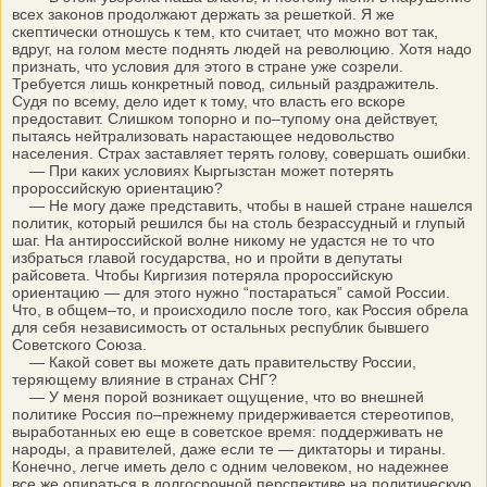
всех законов продолжают держать за решеткой. Я же
скептически отношусь к тем, кто считает, что можно вот так,
вдруг, на голом месте поднять людей на революцию. Хотя надо
признать, что условия для этого в стране уже созрели.
Требуется лишь конкретный повод, сильный раздражитель.
Судя по всему, дело идет к тому, что власть его вскоре
предоставит. Слишком топорно и по–тупому она действует,
пытаясь нейтрализовать нарастающее недовольство
населения. Страх заставляет терять голову, совершать ошибки.
— При каких условиях Кыргызстан может потерять
пророссийскую ориентацию?
— Не могу даже представить, чтобы в нашей стране нашелся
политик, который решился бы на столь безрассудный и глупый
шаг. На антироссийской волне никому не удастся не то что
избраться главой государства, но и пройти в депутаты
райсовета. Чтобы Киргизия потеряла пророссийскую
ориентацию — для этого нужно “постараться” самой России.
Что, в общем–то, и происходило после того, как Россия обрела
для себя независимость от остальных республик бывшего
Советского Союза.
— Какой совет вы можете дать правительству России,
теряющему влияние в странах СНГ?
— У меня порой возникает ощущение, что во внешней
политике Россия по–прежнему придерживается стереотипов,
выработанных ею еще в советское время: поддерживать не
народы, а правителей, даже если те — диктаторы и тираны.
Конечно, легче иметь дело с одним человеком, но надежнее
все же опираться в долгосрочной перспективе на политическую