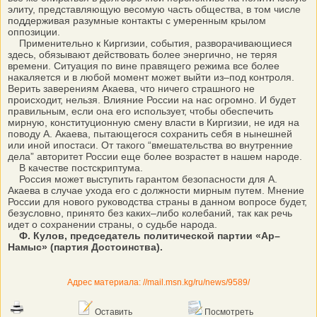
элиту, представляющую весомую часть общества, в том числе
поддерживая разумные контакты с умеренным крылом
оппозиции.
Применительно к Киргизии, события, разворачивающиеся
здесь, обязывают действовать более энергично, не теряя
времени. Ситуация по вине правящего режима все более
накаляется и в любой момент может выйти из–под контроля.
Верить заверениям Акаева, что ничего страшного не
происходит, нельзя. Влияние России на нас огромно. И будет
правильным, если она его использует, чтобы обеспечить
мирную, конституционную смену власти в Киргизии, не идя на
поводу А. Акаева, пытающегося сохранить себя в нынешней
или иной ипостаси. От такого “вмешательства во внутренние
дела” авторитет России еще более возрастет в нашем народе.
В качестве постскриптума.
Россия может выступить гарантом безопасности для А.
Акаева в случае ухода его с должности мирным путем. Мнение
России для нового руководства страны в данном вопросе будет,
безусловно, принято без каких–либо колебаний, так как речь
идет о сохранении страны, о судьбе народа.
Ф. Кулов, председатель политической партии «Ар–
Намыс» (партия Достоинства).
Адрес материала: //mail.msn.kg/ru/news/9589/
Оставить
Посмотреть