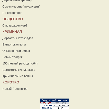
Деревянный трактор
Союзнические “покатушки”
На светофоре
ОБЩЕСТВО
С возвращением!
КРИМИНАЛ
Дерзость скотокрадов
Бандитская воля
ОПЭгэшник и обрез
Левый трафик
150-летний рекорд побит
Цветметчик из Марказа
Криминальные войны
КОРОТКО
Новый Пресняков