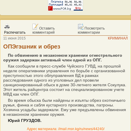
Оставить
Посмотреть
Распечатать
комментарий
комментарии
11 июня 2015
КРИМИНАЛ
ОПЭгэшник и обрез
По обвинению в незаконном хранении огнестрельного
оружия задержан активный член одной из ОПГ.
Как сообщили в пресс-службе Чуйского ГУВД, на прошлой
неделе оперативники управления по борьбе с организованной
преступностью этого облуправления ВД в рамках
расследования одного из уголовных дел провели
санкционированный обыск в доме 30-летнего жителя Сокулука.
Этот житель райцентра состоит на специализированном учете
МВД как член ОПГ.
Во время обыска были найдены и изъяты обрез охотничьего
ружья, финка и сабля кустарного производства, патроны.
Хозяина усадьбы задержали. Ему уже предъявлены обвинения
в незаконном хранении оружия.
Юрий ГРУЗДОВ.
Адрес материала: //mail.msn.kg/ru/news/44240/