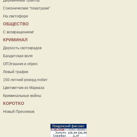
Деревянный трактор
Союзнические “покатушки”
На светофоре
ОБЩЕСТВО
С возвращением!
КРИМИНАЛ
Дерзость скотокрадов
Бандитская воля
ОПЭгэшник и обрез
Левый трафик
150-летний рекорд побит
Цветметчик из Марказа
Криминальные войны
КОРОТКО
Новый Пресняков