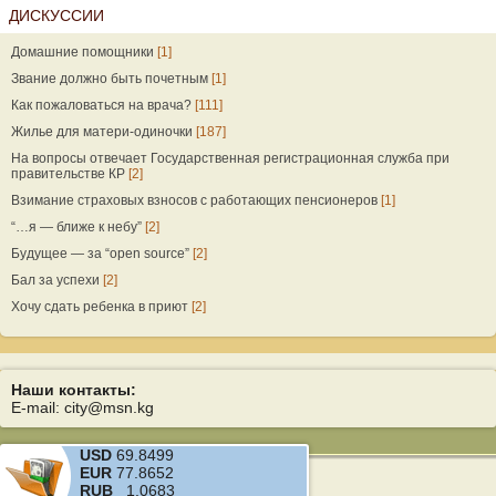
ДИСКУССИИ
Домашние помощники
[1]
Звание должно быть почетным
[1]
Как пожаловаться на врача?
[111]
Жилье для матери-одиночки
[187]
На вопросы отвечает Государственная регистрационная служба при
правительстве КР
[2]
Взимание страховых взносов с работающих пенсионеров
[1]
“…я — ближе к небу”
[2]
Будущее — за “open source”
[2]
Бал за успехи
[2]
Хочу сдать ребенка в приют
[2]
Наши контакты:
E-mail: city@msn.kg
USD
69.8499
EUR
77.8652
RUB
1.0683