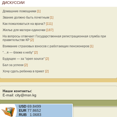
ДИСКУССИИ
Домашние помощники
[1]
Звание должно быть почетным
[1]
Как пожаловаться на врача?
[111]
Жилье для матери-одиночки
[187]
На вопросы отвечает Государственная регистрационная служба при
правительстве КР
[2]
Взимание страховых взносов с работающих пенсионеров
[1]
“…я — ближе к небу”
[2]
Будущее — за “open source”
[2]
Бал за успехи
[2]
Хочу сдать ребенка в приют
[2]
Наши контакты:
E-mail: city@msn.kg
USD
69.8499
EUR
77.8652
RUB
1.0683