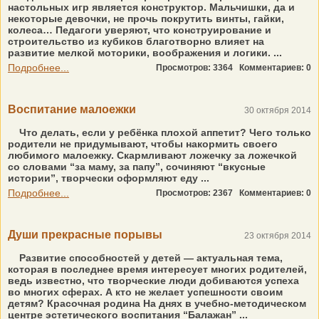
настольных игр является конструктор. Мальчишки, да и
некоторые девочки, не прочь покрутить винты, гайки,
колеса… Педагоги уверяют, что конструирование и
строительство из кубиков благотворно влияет на
развитие мелкой моторики, воображения и логики. ...
Подробнее...
Просмотров: 3364
Комментариев: 0
Воспитание малоежки
30 октября 2014
Что делать, если у ребёнка плохой аппетит? Чего только
родители не придумывают, чтобы накормить своего
любимого малоежку. Скармливают ложечку за ложечкой
со словами “за маму, за папу”, сочиняют “вкусные
истории”, творчески оформляют еду ...
Подробнее...
Просмотров: 2367
Комментариев: 0
Души прекрасные порывы
23 октября 2014
Развитие способностей у детей — актуальная тема,
которая в последнее время интересует многих родителей,
ведь известно, что творческие люди добиваются успеха
во многих сферах. А кто не желает успешности своим
детям? Красочная родина На днях в учебно-методическом
центре эстетического воспитания “Балажан” ...