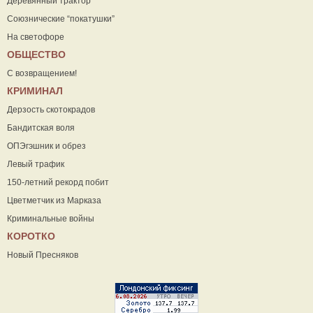
Деревянный трактор
Союзнические “покатушки”
На светофоре
ОБЩЕСТВО
С возвращением!
КРИМИНАЛ
Дерзость скотокрадов
Бандитская воля
ОПЭгэшник и обрез
Левый трафик
150-летний рекорд побит
Цветметчик из Марказа
Криминальные войны
КОРОТКО
Новый Пресняков