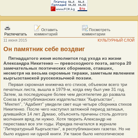
Оставить
Посмотреть
Распечатать
комментарий
комментарии
11 июня 2015
КУЛЬТУРНЫЙ СЛОЙ
Он памятник себе воздвиг
Пятнадцатого июня исполнится год ухода из жизни
Александра Никитенко — превосходного поэта, автора 20
замечательных поэтических сборников, ставших,
несмотря на весьма скромные тиражи, заметным явлением
кыргызстанской русскоязычной поэзии.
Первая скромная книжечка его стихов, объемом всего три
печатных листа, вышла в 1979-м, когда ему был уже 31 год.
Затем, за последующее более чем десятилетие до развала
Союза в республиканских издательствах “Кыргызстан”,
“Мектеп”, “Адабият” увидели свет еще четыре сборника стихов
Никитенко. После чего наступил затяжной период затишья,
длившийся 14 лет. Думаю, объяснять причины столь долгого
молчания вряд ли нужно. Хотя творить Александр не
переставал все эти годы. Изредка печатался в журнале
“Литературный Кыргызстан”, в республиканских газетах. Но не
было издано ни одной книги. Уж такое было непоэтическое