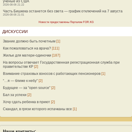
ученые из США
2026-08-06 21:22
Часть Бишкека останется без света — график отключений на 7 августа
2026-08-06 21:01
Новости предоставлены Порталом FOR.KG
ДИСКУССИИ
Звание должно быть почетным
[1]
Как пожаловаться на врача?
[111]
Жилье для матери-одиночки
[187]
На вопросы отвечает Государственная регистрационная служба при
правительстве КР
[2]
Взимание страховых взносов с работающих пенсионеров
[1]
“…я — ближе к небу”
[2]
Будущее — за “open source”
[2]
Бал за успехи
[2]
Хочу сдать ребенка в приют
[2]
Скандал, в грязи которого испачканы все
[1]
Наши контакты: