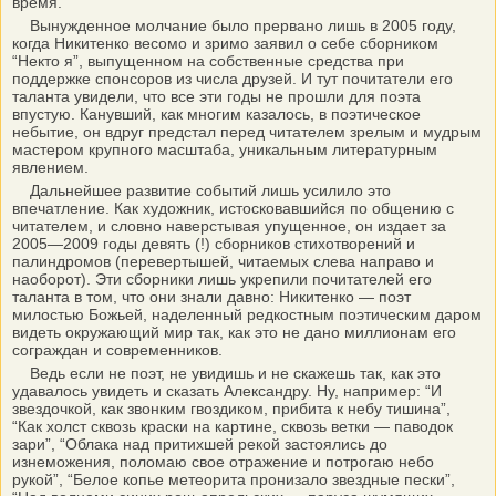
время.
Вынужденное молчание было прервано лишь в 2005 году,
когда Никитенко весомо и зримо заявил о себе сборником
“Некто я”, выпущенном на собственные средства при
поддержке спонсоров из числа друзей. И тут почитатели его
таланта увидели, что все эти годы не прошли для поэта
впустую. Канувший, как многим казалось, в поэтическое
небытие, он вдруг предстал перед читателем зрелым и мудрым
мастером крупного масштаба, уникальным литературным
явлением.
Дальнейшее развитие событий лишь усилило это
впечатление. Как художник, истосковавшийся по общению с
читателем, и словно наверстывая упущенное, он издает за
2005—2009 годы девять (!) сборников стихотворений и
палиндромов (перевертышей, читаемых слева направо и
наоборот). Эти сборники лишь укрепили почитателей его
таланта в том, что они знали давно: Никитенко — поэт
милостью Божьей, наделенный редкостным поэтическим даром
видеть окружающий мир так, как это не дано миллионам его
сограждан и современников.
Ведь если не поэт, не увидишь и не скажешь так, как это
удавалось увидеть и сказать Александру. Ну, например: “И
звездочкой, как звонким гвоздиком, прибита к небу тишина”,
“Как холст сквозь краски на картине, сквозь ветки — паводок
зари”, “Облака над притихшей рекой застоялись до
изнеможения, поломаю свое отражение и потрогаю небо
рукой”, “Белое копье метеорита пронизало звездные пески”,