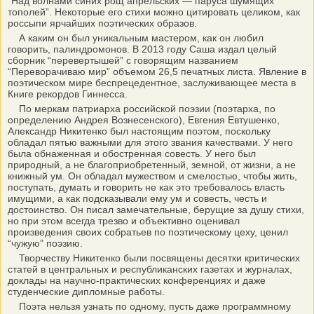
“Над волнами синих рощ апрельских — паруса шумящих
тополей”. Некоторые его стихи можно цитировать целиком, как
россыпи ярчайших поэтических образов.
А каким он был уникальным мастером, как он любил
говорить, палиндромонов. В 2013 году Саша издал целый
сборник “перевертышей” с говорящим названием
“Переворачиваю мир” объемом 26,5 печатных листа. Явление в
поэтическом мире беспрецедентное, заслуживающее места в
Книге рекордов Гиннесса.
По меркам патриарха российской поэзии (поэтарха, по
определению Андрея Вознесенского), Евгения Евтушенко,
Александр Никитенко был настоящим поэтом, поскольку
обладал пятью важными для этого звания качествами. У него
была обнаженная и обостренная совесть. У него был
природный, а не благоприобретенный, земной, от жизни, а не
книжный ум. Он обладал мужеством и смелостью, чтобы жить,
поступать, думать и говорить не как это требовалось власть
имущими, а как подсказывали ему ум и совесть, честь и
достоинство. Он писал замечательные, берущие за душу стихи,
но при этом всегда трезво и объективно оценивал
произведения своих собратьев по поэтическому цеху, ценил
“чужую” поэзию.
Творчеству Никитенко были посвящены десятки критических
статей в центральных и республиканских газетах и журналах,
доклады на научно-практических конференциях и даже
студенческие дипломные работы.
Поэта нельзя узнать по одному, пусть даже программному