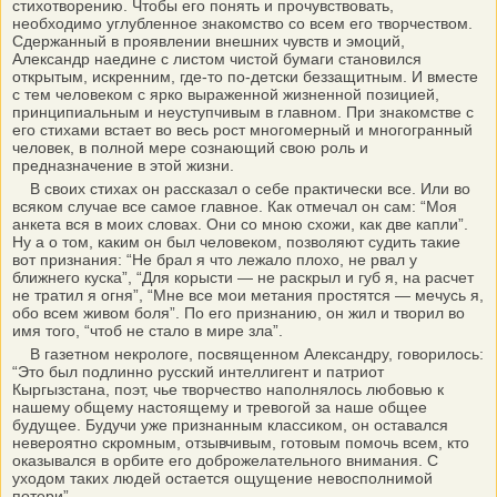
стихотворению. Чтобы его понять и прочувствовать,
необходимо углубленное знакомство со всем его творчеством.
Сдержанный в проявлении внешних чувств и эмоций,
Александр наедине с листом чистой бумаги становился
открытым, искренним, где-то по-детски беззащитным. И вместе
с тем человеком с ярко выраженной жизненной позицией,
принципиальным и неуступчивым в главном. При знакомстве с
его стихами встает во весь рост многомерный и многогранный
человек, в полной мере сознающий свою роль и
предназначение в этой жизни.
В своих стихах он рассказал о себе практически все. Или во
всяком случае все самое главное. Как отмечал он сам: “Моя
анкета вся в моих словах. Они со мною схожи, как две капли”.
Ну а о том, каким он был человеком, позволяют судить такие
вот признания: “Не брал я что лежало плохо, не рвал у
ближнего куска”, “Для корысти — не раскрыл и губ я, на расчет
не тратил я огня”, “Мне все мои метания простятся — мечусь я,
обо всем живом боля”. По его признанию, он жил и творил во
имя того, “чтоб не стало в мире зла”.
В газетном некрологе, посвященном Александру, говорилось:
“Это был подлинно русский интеллигент и патриот
Кыргызстана, поэт, чье творчество наполнялось любовью к
нашему общему настоящему и тревогой за наше общее
будущее. Будучи уже признанным классиком, он оставался
невероятно скромным, отзывчивым, готовым помочь всем, кто
оказывался в орбите его доброжелательного внимания. С
уходом таких людей остается ощущение невосполнимой
потери”.