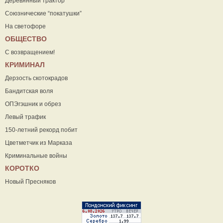
Деревянный трактор
Союзнические “покатушки”
На светофоре
ОБЩЕСТВО
С возвращением!
КРИМИНАЛ
Дерзость скотокрадов
Бандитская воля
ОПЭгэшник и обрез
Левый трафик
150-летний рекорд побит
Цветметчик из Марказа
Криминальные войны
КОРОТКО
Новый Пресняков