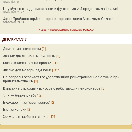
2026-08-07 00:15
Ноутбук со складным экраном и функциями ИИ представила Huawei
2026-08-06 23:44
&quot;Трабзонспор&quot; провел презентацию Мохамеда Салаха
2026-08-06 22:27
Новости предоставлены Порталом FOR.KG
ДИСКУССИИ
Домашние помощники
[1]
Звание должно быть почетным
[1]
Как пожаловаться на врача?
[111]
Жилье для матери-одиночки
[187]
На вопросы отвечает Государственная регистрационная служба при
правительстве КР
[2]
Взимание страховых взносов с работающих пенсионеров
[1]
“…я — ближе к небу”
[2]
Будущее — за “open source”
[2]
Бал за успехи
[2]
Хочу сдать ребенка в приют
[2]