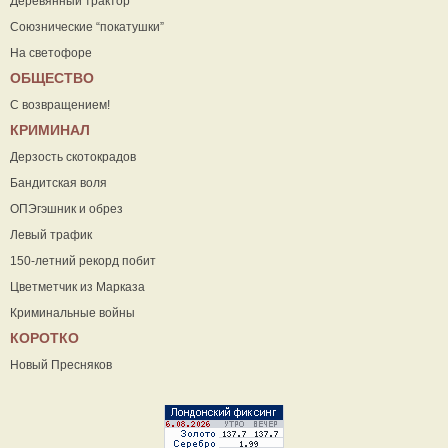
Деревянный трактор
Союзнические “покатушки”
На светофоре
ОБЩЕСТВО
С возвращением!
КРИМИНАЛ
Дерзость скотокрадов
Бандитская воля
ОПЭгэшник и обрез
Левый трафик
150-летний рекорд побит
Цветметчик из Марказа
Криминальные войны
КОРОТКО
Новый Пресняков