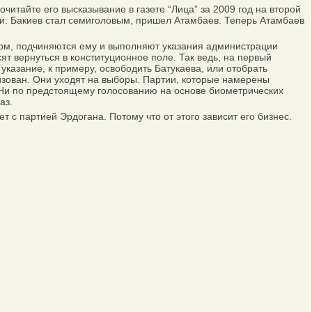
тайте его высказывание в газете “Лица” за 2009 год на второй
ли: Бакиев стал семиголовым, пришел Атамбаев. Теперь Атамбаев
том, подчиняются ему и выполняют указания администрации
ят вернуться в конституционное поле. Так ведь, на первый
л указание, к примеру, освободить Батукаева, или отобрать
изован. Они уходят на выборы. Партии, которые намерены
. Ни по предстоящему голосованию на основе биометрических
аз.
 с партией Эрдогана. Потому что от этого зависит его бизнес.