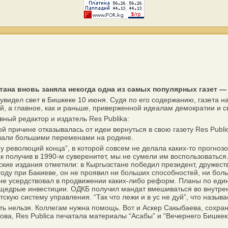
а вновь заняла некогда одна из самых популярных газет — R
идел свет в Бишкеке 10 июня. Судя по его содержанию, газета на
ей, а главное, как и раньше, приверженной идеалам демократии и с
ый редактор и издатель Res Publika:
й причине отказывалась от идеи вернуться в свою газету Res Public
овали большими переменами на родине.
у революций конца”, в которой совсем не делала каких-то прогнозо
ак получив в 1990-м суверенитет, мы не сумели им воспользоваться. 
усские издания отметили: в Кыргызстане победил президент, друж
оду при Бакиеве, он не проявил ни больших способностей, ни бол
 не усердствовал в продвижении каких-либо реформ. Планы по ед
щедрые инвестиции. ОДКБ получил мандат вмешиваться во внутрен
ую систему управления. “Так что лежи и в ус не дуй”, что называ
уть нельзя. Коллегам нужна помощь. Вот и Аскер Сакыбаева, сохр
ова, Res Publica печатала материалы “Асабы” и “Вечернего Бишкека