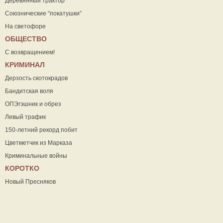
Деревянный трактор
Союзнические “покатушки”
На светофоре
ОБЩЕСТВО
С возвращением!
КРИМИНАЛ
Дерзость скотокрадов
Бандитская воля
ОПЭгэшник и обрез
Левый трафик
150-летний рекорд побит
Цветметчик из Марказа
Криминальные войны
КОРОТКО
Новый Пресняков