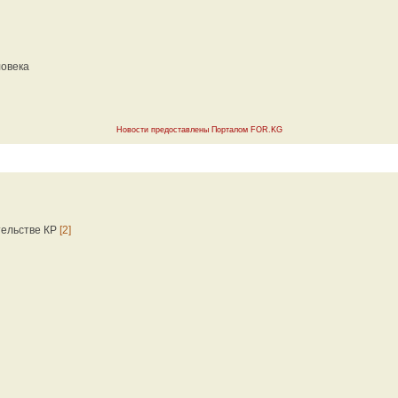
ловека
Новости предоставлены Порталом FOR.KG
тельстве КР
[2]