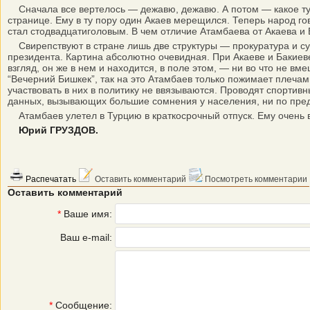
Сначала все вертелось — дежавю, дежавю. А потом — какое тут 
странице. Ему в ту пору один Акаев мерещился. Теперь народ г
стал стодвадцатиголовым. В чем отличие Атамбаева от Акаева и 
Свирепствуют в стране лишь две структуры — прокуратура и су
президента. Картина абсолютно очевидная. При Акаеве и Бакиеве
взгляд, он же в нем и находится, в поле этом, — ни во что не вме
“Вечерний Бишкек”, так на это Атамбаев только пожимает плеча
участвовать в них в политику не ввязываются. Проводят спорти
данных, вызывающих большие сомнения у населения, ни по пре
Атамбаев улетел в Турцию в краткосрочный отпуск. Ему очень ва
Юрий ГРУЗДОВ.
Распечатать
Оставить комментарий
Посмотреть комментарии
Оставить комментарий
*
Ваше имя:
Ваш e-mail:
*
Сообщение: