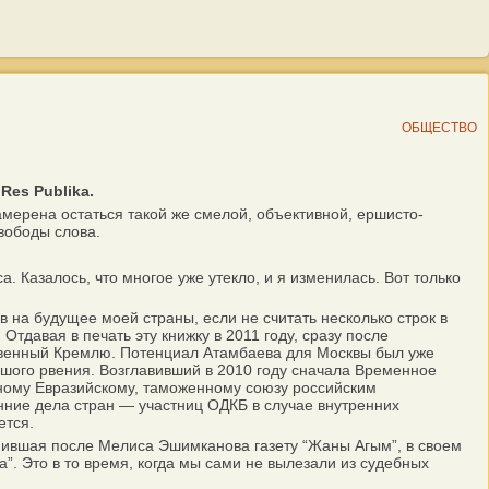
ОБЩЕСТВО
es Publika.
мерена остаться такой же смелой, объективной, ершисто-
вободы слова.
a. Казалось, что многое уже утекло, и я изменилась. Вот только
в на будущее моей страны, если не считать несколько строк в
Отдавая в печать эту книжку в 2011 году, сразу после
ественный Кремлю. Потенциал Атамбаева для Москвы был уже
ьшого рвения. Возглавивший в 2010 году сначала Временное
иному Евразийскому, таможенному союзу российским
ние дела стран — участниц ОДКБ в случае внутренних
ется.
анившая после Мелиса Эшимканова газету “Жаны Агым”, в своем
”. Это в то время, когда мы сами не вылезали из судебных