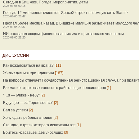
Сегодня в Бишкеке. Погода, мероприятия, даты
2026-08-06 00:15
Рост до 12 миллионов клиентов: SpaceX строит наземную сеть Starlink
2026-08-05 23:47
Пропал более месяца назад. В Бишкеке милиция разыскивает молодого че
2026-08-05 23:37
ИИ рассылал людям фишинговые письма и притворялся человеком
2026-08-05 23:20
ДИСКУССИИ
Как пожаловаться на врача?
[111]
Жилье для матери-одиночки
[187]
На вопросы отвечает Государственная регистрационная служба при прави
Взимание страховых взносов с работающих пенсионеров
[1]
“…я — ближе к небу”
[2]
Будущее — за “open source”
[2]
Бал за успехи
[2]
Хочу сдать ребенка в приют
[2]
Скандал, в грязи которого испачканы все
[1]
Бойтесь красавцев, дев уносящих
[3]