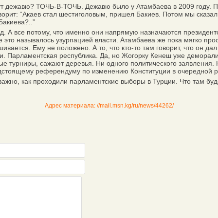
дежавю? ТОЧЬ-В-ТОЧЬ. Дежавю было у Атамбаева в 2009 году. Почи
оворит: “Акаев стал шестиголовым, пришел Бакиев. Потом мы сказа
Бакиева?..”
д. А все потому, что именно они напрямую назначаются президен
 это называлось узурпацией власти. Атамбаева же пока мягко прос
шивается. Ему не положено. А то, что кто-то там говорит, что он да
ми. Парламентская республика. Да, но Жогорку Кенеш уже деморал
вные турниры, сажают деревья. Ни одного политического заявления
дстоящему референдуму по изменению Конституции в очередной р
жно, как проходили парламентские выборы в Турции. Что там будет
Адрес материала: //mail.msn.kg/ru/news/44262/