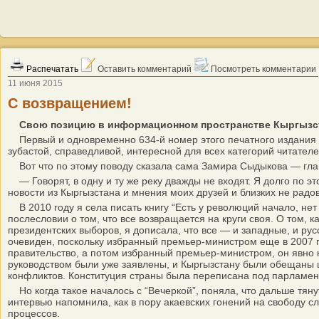
Распечатать
Оставить комментарий
Посмотреть комментарии
11 июня 2015
С возвращением!
Свою позицию в информационном пространстве Кыргызстан
Первый и одновременно 634-й номер этого печатного издания ув
зубастой, справедливой, интересной для всех категорий читател
Вот что по этому поводу сказала сама Замира Сыдыкова — главн
— Говорят, в одну и ту же реку дважды не входят. Я долго по это
новости из Кыргызстана и мнения моих друзей и близких не рад
В 2010 году я села писать книгу “Есть у революций начало, нет 
послесловии о том, что все возвращается на круги своя. О том, к
президентских выборов, я дописала, что все — и западные, и р
очевиден, поскольку избранный премьер-министром еще в 2007 г
правительство, а потом избранный премьер-министром, он явно
руководством были уже заявлены, и Кыргызстану были обещаны 
конфликтов. Конституция страны была переписана под парламентск
Но когда такое началось с “Вечеркой”, поняла, что дальше тян
интервью напомнила, как в пору акаевских гонений на свободу сл
процессов.