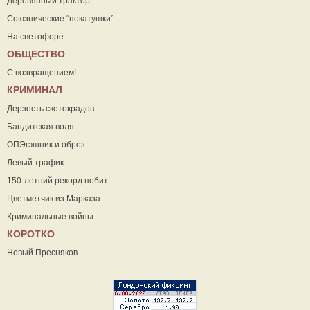
Деревянный трактор
Союзнические “покатушки”
На светофоре
ОБЩЕСТВО
С возвращением!
КРИМИНАЛ
Дерзость скотокрадов
Бандитская воля
ОПЭгэшник и обрез
Левый трафик
150-летний рекорд побит
Цветметчик из Марказа
Криминальные войны
КОРОТКО
Новый Пресняков