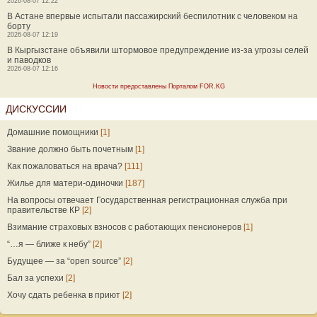
2026-08-07 12:22
В Астане впервые испытали пассажирский беспилотник с человеком на
борту
2026-08-07 12:19
В Кыргызстане объявили штормовое предупреждение из-за угрозы селей
и паводков
2026-08-07 12:16
Новости предоставлены Порталом FOR.KG
ДИСКУССИИ
Домашние помощники
[1]
Звание должно быть почетным
[1]
Как пожаловаться на врача?
[111]
Жилье для матери-одиночки
[187]
На вопросы отвечает Государственная регистрационная служба при
правительстве КР
[2]
Взимание страховых взносов с работающих пенсионеров
[1]
“…я — ближе к небу”
[2]
Будущее — за “open source”
[2]
Бал за успехи
[2]
Хочу сдать ребенка в приют
[2]