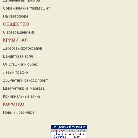
Деревянный трактор
Союзнические “покатушки”
На светофоре
ОБЩЕСТВО
С возвращением!
КРИМИНАЛ
Дерзость скотокрадов
Бандитская воля
ОПЭгэшник и обрез
Левый трафик
150-летний рекорд побит
Цветметчик из Марказа
Криминальные войны
КОРОТКО
Новый Пресняков