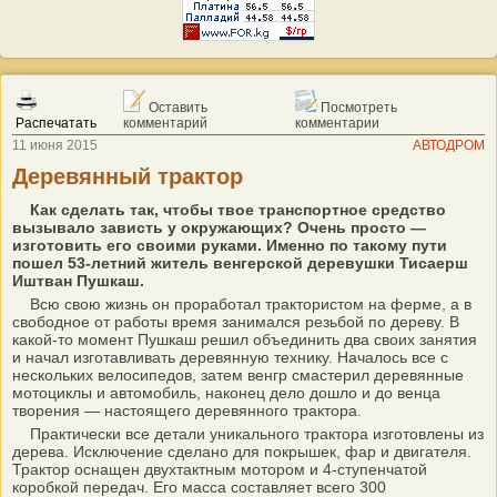
Оставить
Посмотреть
Распечатать
комментарий
комментарии
11 июня 2015
АВТОДРОМ
Деревянный трактор
Как сделать так, чтобы твое транспортное средство
вызывало зависть у окружающих? Очень просто —
изготовить его своими руками. Именно по такому пути
пошел 53-летний житель венгерской деревушки Тисаерш
Иштван Пушкаш.
Всю свою жизнь он проработал трактористом на ферме, а в
свободное от работы время занимался резьбой по дереву. В
какой-то момент Пушкаш решил объединить два своих занятия
и начал изготавливать деревянную технику. Началось все с
нескольких велосипедов, затем венгр смастерил деревянные
мотоциклы и автомобиль, наконец дело дошло и до венца
творения — настоящего деревянного трактора.
Практически все детали уникального трактора изготовлены из
дерева. Исключение сделано для покрышек, фар и двигателя.
Трактор оснащен двухтактным мотором и 4-ступенчатой
коробкой передач. Его масса составляет всего 300