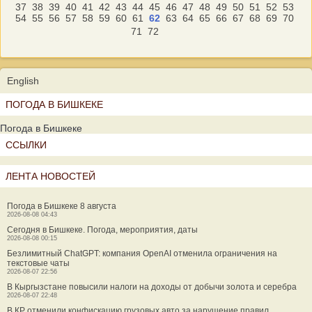
37
38
39
40
41
42
43
44
45
46
47
48
49
50
51
52
53
54
55
56
57
58
59
60
61
62
63
64
65
66
67
68
69
70
71
72
English
ПОГОДА В БИШКЕКЕ
Погода в Бишкеке
ССЫЛКИ
ЛЕНТА НОВОСТЕЙ
Погода в Бишкеке 8 августа
2026-08-08 04:43
Сегодня в Бишкеке. Погода, мероприятия, даты
2026-08-08 00:15
Безлимитный ChatGPT: компания OpenAI отменила ограничения на
текстовые чаты
2026-08-07 22:56
В Кыргызстане повысили налоги на доходы от добычи золота и серебра
2026-08-07 22:48
В КР отменили конфискацию грузовых авто за нарушение правил