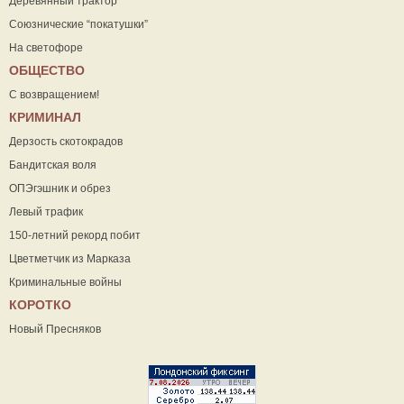
Деревянный трактор
Союзнические “покатушки”
На светофоре
ОБЩЕСТВО
С возвращением!
КРИМИНАЛ
Дерзость скотокрадов
Бандитская воля
ОПЭгэшник и обрез
Левый трафик
150-летний рекорд побит
Цветметчик из Марказа
Криминальные войны
КОРОТКО
Новый Пресняков