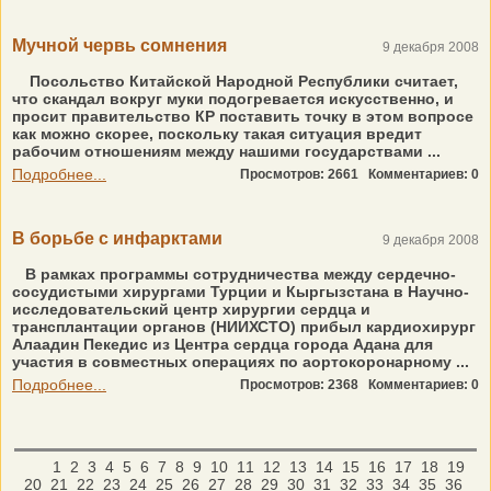
Мучной червь сомнения
9 декабря 2008
Посольство Китайской Народной Республики считает,
что скандал вокруг муки подогревается искусственно, и
просит правительство КР поставить точку в этом вопросе
как можно скорее, поскольку такая ситуация вредит
рабочим отношениям между нашими государствами ...
Подробнее...
Просмотров: 2661
Комментариев: 0
В борьбе с инфарктами
9 декабря 2008
В рамках программы сотрудничества между сердечно-
сосудистыми хирургами Турции и Кыргызстана в Научно-
исследовательский центр хирургии сердца и
трансплантации органов (НИИХСТО) прибыл кардиохирург
Алаадин Пекедис из Центра сердца города Адана для
участия в совместных операциях по аортокоронарному ...
Подробнее...
Просмотров: 2368
Комментариев: 0
1
2
3
4
5
6
7
8
9
10
11
12
13
14
15
16
17
18
19
20
21
22
23
24
25
26
27
28
29
30
31
32
33
34
35
36