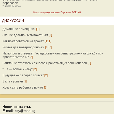
перевозок
2026-08-07 22:45
Новости предоставлены Порталом FOR.KG
ДИСКУССИИ
Домашние помощники
[1]
Звание должно быть почетным
[1]
Как пожаловаться на врача?
[111]
Жилье для матери-одиночки
[187]
На вопросы отвечает Государственная регистрационная служба при
правительстве КР
[2]
Взимание страховых взносов с работающих пенсионеров
[1]
“…я — ближе к небу”
[2]
Будущее — за “open source”
[2]
Бал за успехи
[2]
Хочу сдать ребенка в приют
[2]
Наши контакты:
E-mail: city@msn.kg