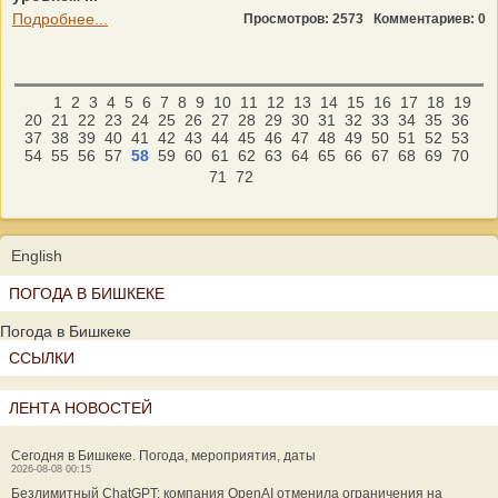
Подробнее...
Просмотров: 2573
Комментариев: 0
1
2
3
4
5
6
7
8
9
10
11
12
13
14
15
16
17
18
19
20
21
22
23
24
25
26
27
28
29
30
31
32
33
34
35
36
37
38
39
40
41
42
43
44
45
46
47
48
49
50
51
52
53
54
55
56
57
58
59
60
61
62
63
64
65
66
67
68
69
70
71
72
English
ПОГОДА В БИШКЕКЕ
Погода в Бишкеке
ССЫЛКИ
ЛЕНТА НОВОСТЕЙ
Сегодня в Бишкеке. Погода, мероприятия, даты
2026-08-08 00:15
Безлимитный ChatGPT: компания OpenAI отменила ограничения на