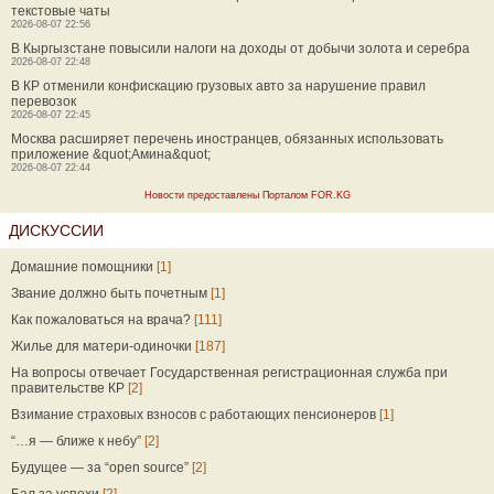
текстовые чаты
2026-08-07 22:56
В Кыргызстане повысили налоги на доходы от добычи золота и серебра
2026-08-07 22:48
В КР отменили конфискацию грузовых авто за нарушение правил
перевозок
2026-08-07 22:45
Москва расширяет перечень иностранцев, обязанных использовать
приложение &quot;Амина&quot;
2026-08-07 22:44
Новости предоставлены Порталом FOR.KG
ДИСКУССИИ
Домашние помощники
[1]
Звание должно быть почетным
[1]
Как пожаловаться на врача?
[111]
Жилье для матери-одиночки
[187]
На вопросы отвечает Государственная регистрационная служба при
правительстве КР
[2]
Взимание страховых взносов с работающих пенсионеров
[1]
“…я — ближе к небу”
[2]
Будущее — за “open source”
[2]