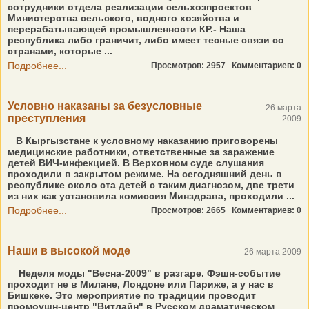
сотрудники отдела реализации сельхозпроектов
Министерства сельского, водного хозяйства и
перерабатывающей промышленности КР.- Наша
республика либо граничит, либо имеет тесные связи со
странами, которые ...
Подробнее...
Просмотров: 2957
Комментариев: 0
Условно наказаны за безусловные
26 марта
преступления
2009
В Кыргызстане к условному наказанию приговорены
медицинские работники, ответственные за заражение
детей ВИЧ-инфекцией. В Верховном суде слушания
проходили в закрытом режиме. На сегодняшний день в
республике около ста детей с таким диагнозом, две трети
из них как установила комиссия Минздрава, проходили ...
Подробнее...
Просмотров: 2665
Комментариев: 0
Наши в высокой моде
26 марта 2009
Неделя моды "Весна-2009" в разгаре. Фэшн-событие
проходит не в Милане, Лондоне или Париже, а у нас в
Бишкеке. Это мероприятие по традиции проводит
промоушн-центр "Витлайн" в Русском драматическом