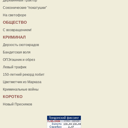
Деревянный трактор
Союзнические “покатушки”
На светофоре
ОБЩЕСТВО
С возвращением!
КРИМИНАЛ
Дерзость скотокрадов
Бандитская воля
ОПЭгэшник и обрез
Левый трафик
150-летний рекорд побит
Цветметчик из Марказа
Криминальные войны
КОРОТКО
Новый Пресняков