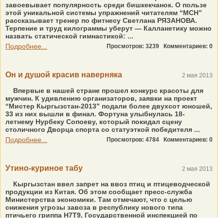
завоевывает популярность среди бишкекчанок. О пользе
этой уникальной системы упражнений читателям “МСН”
рассказывает тренер по фитнесу Светлана РЯЗАНОВА.
Терпение и труд килограммы уберут — Калланетику можно
назвать статической гимнастикой: ...
Подробнее...
Просмотров: 3239
Комментариев: 0
Он и душой красив наверняка
2 мая 2013
Впервые в нашей стране прошел конкурс красоты для
мужчин. К удивлению организаторов, заявки на проект
“Мистер Кыргызстан-2013” подали более двухсот юношей,
33 из них вышли в финал. Фортуна улыбнулась 18-
летнему Нурбеку Сопоеву, который покидал сцену
столичного Дворца спорта со статуэткой победителя ...
Подробнее...
Просмотров: 4784
Комментариев: 0
Утино-куриное табу
2 мая 2013
Кыргызстан ввел запрет на ввоз птиц и птицеводческой
продукции из Китая. Об этом сообщает пресс-служба
Министерства экономики. Там отмечают, что с целью
снижения угрозы завоза в республику нового типа
птичьего гриппа Н7Т9, Государственной инспекцией по