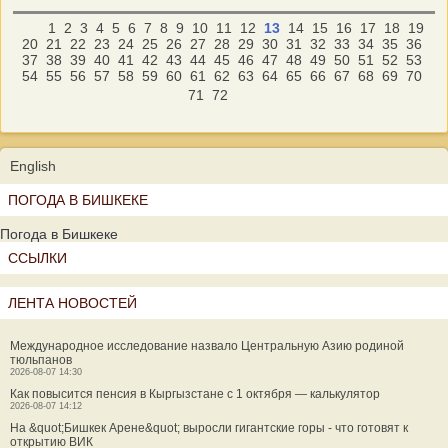
1
2
3
4
5
6
7
8
9
10
11
12
13
14
15
16
17
18
19
20
21
22
23
24
25
26
27
28
29
30
31
32
33
34
35
36
37
38
39
40
41
42
43
44
45
46
47
48
49
50
51
52
53
54
55
56
57
58
59
60
61
62
63
64
65
66
67
68
69
70
71
72
English
ПОГОДА В БИШКЕКЕ
Погода в Бишкеке
ССЫЛКИ
ЛЕНТА НОВОСТЕЙ
Международное исследование назвало Центральную Азию родиной
тюльпанов
2026-08-07 14:30
Как повысится пенсия в Кыргызстане с 1 октября — калькулятор
2026-08-07 14:12
На &quot;Бишкек Арене&quot; выросли гигантские горы - что готовят к
открытию ВИК