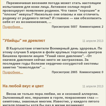
Переменчивая весенняя погода может стать настоящим
испытанием для кожи лица. Активное солнце порой
провоцирует появление родинок. Что такое “хорошие” и
“плохие” невусы? Насколько они опасны и как отличить
родинку от родимого пятна? И главное — как обезопасить
себя от их возникновения, ...
Подробнее...
Просмотров: 5007
Комментариев: 2
"Убийцы" не дремлют
11 апреля 2013
В Кыргызстане отметили Всемирный день здоровья. По
этому случаю 5 апреля в фойе крупных торговых центров
Бишкека провели акцию “Узнай свое давление”. –От
скачков давления сейчас никто не застрахован. За
последние годы болезни сердечно-сосудистой системы
заметно “помолодели” ...
Подробнее...
Просмотров: 2865
Комментариев: 0
На любой вкус и цвет
11 апреля 2013
Весна не только пора любви, но и сезонной аллергии.
Заложенный нос, першение в горле, покраснение глаз —
симптомы, знакомые многим. Известно, у каждого пятого
жителя планеты хотя бы раз в жизни возникают