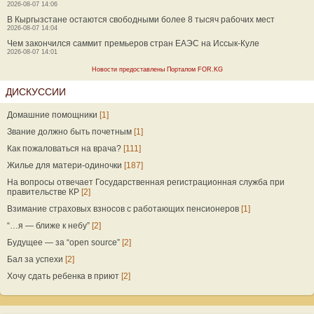
2026-08-07 14:06
В Кыргызстане остаются свободными более 8 тысяч рабочих мест
2026-08-07 14:04
Чем закончился саммит премьеров стран ЕАЭС на Иссык-Куле
2026-08-07 14:01
Новости предоставлены Порталом FOR.KG
ДИСКУССИИ
Домашние помощники
[1]
Звание должно быть почетным
[1]
Как пожаловаться на врача?
[111]
Жилье для матери-одиночки
[187]
На вопросы отвечает Государственная регистрационная служба при
правительстве КР
[2]
Взимание страховых взносов с работающих пенсионеров
[1]
“…я — ближе к небу”
[2]
Будущее — за “open source”
[2]
Бал за успехи
[2]
Хочу сдать ребенка в приют
[2]