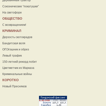
Деревянный трактор
Союзнические “покатушки”
На светофоре
ОБЩЕСТВО
С возвращением!
КРИМИНАЛ
Дерзость скотокрадов
Бандитская воля
ОПЭгэшник и обрез
Левый трафик
150-летний рекорд побит
Цветметчик из Марказа
Криминальные войны
КОРОТКО
Новый Пресняков