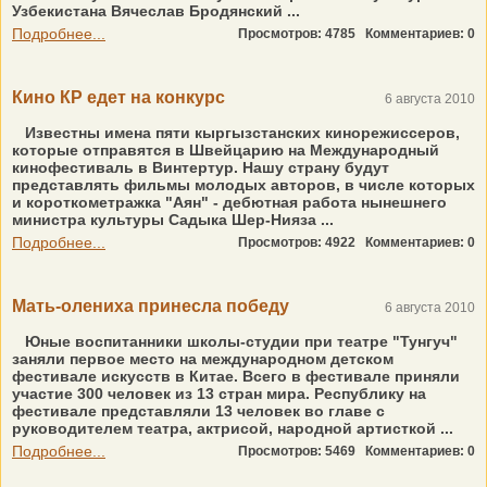
Узбекистана Вячеслав Бродянский ...
Подробнее...
Просмотров: 4785
Комментариев: 0
Кино КР едет на конкурс
6 августа 2010
Известны имена пяти кыргызстанских кинорежиссеров,
которые отправятся в Швейцарию на Международный
кинофестиваль в Винтертур. Нашу страну будут
представлять фильмы молодых авторов, в числе которых
и короткометражка "Аян" - дебютная работа нынешнего
министра культуры Садыка Шер-Нияза ...
Подробнее...
Просмотров: 4922
Комментариев: 0
Мать-олениха принесла победу
6 августа 2010
Юные воспитанники школы-студии при театре "Тунгуч"
заняли первое место на международном детском
фестивале искусств в Китае. Всего в фестивале приняли
участие 300 человек из 13 стран мира. Республику на
фестивале представляли 13 человек во главе с
руководителем театра, актрисой, народной артисткой ...
Подробнее...
Просмотров: 5469
Комментариев: 0