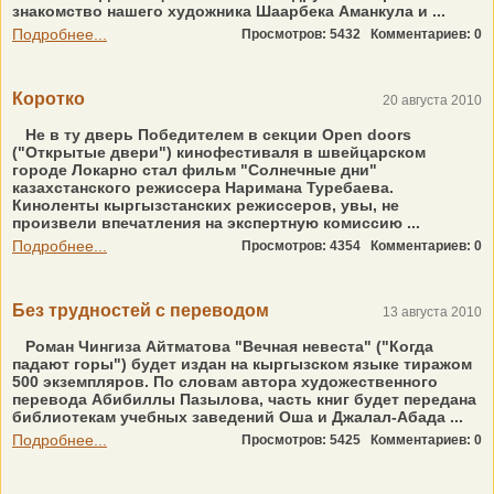
знакомство нашего художника Шаарбека Аманкула и ...
Подробнее...
Просмотров: 5432
Комментариев: 0
Коротко
20 августа 2010
Не в ту дверь Победителем в секции Open doors
("Открытые двери") кинофестиваля в швейцарском
городе Локарно стал фильм "Солнечные дни"
казахстанского режиссера Наримана Туребаева.
Киноленты кыргызстанских режиссеров, увы, не
произвели впечатления на экспертную комиссию ...
Подробнее...
Просмотров: 4354
Комментариев: 0
Без трудностей с переводом
13 августа 2010
Роман Чингиза Айтматова "Вечная невеста" ("Когда
падают горы") будет издан на кыргызском языке тиражом
500 экземпляров. По словам автора художественного
перевода Абибиллы Пазылова, часть книг будет передана
библиотекам учебных заведений Оша и Джалал-Абада ...
Подробнее...
Просмотров: 5425
Комментариев: 0