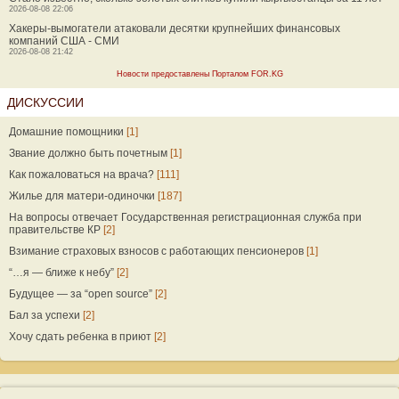
2026-08-08 22:06
Хакеры-вымогатели атаковали десятки крупнейших финансовых
компаний США - СМИ
2026-08-08 21:42
Новости предоставлены Порталом FOR.KG
ДИСКУССИИ
Домашние помощники
[1]
Звание должно быть почетным
[1]
Как пожаловаться на врача?
[111]
Жилье для матери-одиночки
[187]
На вопросы отвечает Государственная регистрационная служба при
правительстве КР
[2]
Взимание страховых взносов с работающих пенсионеров
[1]
“…я — ближе к небу”
[2]
Будущее — за “open source”
[2]
Бал за успехи
[2]
Хочу сдать ребенка в приют
[2]