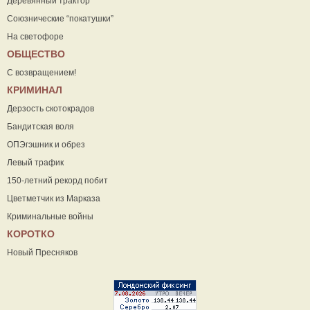
Деревянный трактор
Союзнические “покатушки”
На светофоре
ОБЩЕСТВО
С возвращением!
КРИМИНАЛ
Дерзость скотокрадов
Бандитская воля
ОПЭгэшник и обрез
Левый трафик
150-летний рекорд побит
Цветметчик из Марказа
Криминальные войны
КОРОТКО
Новый Пресняков