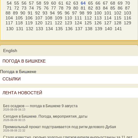
54
55
56
57
58
59
60
61
62
63
64
65
66
67
68
69
70
71
72
73
74
75
76
77
78
79
80
81
82
83
84
85
86
87
88
89
90
91
92
93
94
95
96
97
98
99
100
101
102
103
104
105
106
107
108
109
110
111
112
113
114
115
116
117
118
119
120
121
122
123
124
125
126
127
128
129
130
131
132
133
134
135
136
137
138
139
140
141
English
ПОГОДА В БИШКЕКЕ
Погода в Бишкеке
ССЫЛКИ
ЛЕНТА НОВОСТЕЙ
Без осадков — погода в Бишкеке 9 августа
2026-08-09 04:15
Сегодня в Бишкеке. Погода, мероприятия, даты
2026-08-09 00:15
Премиальный прокат подстраивается под ритм делового Дубая
2026-08-08 22:32
Стало известно, сколько золотых слитков купили кыргызстанцы за 11 лет