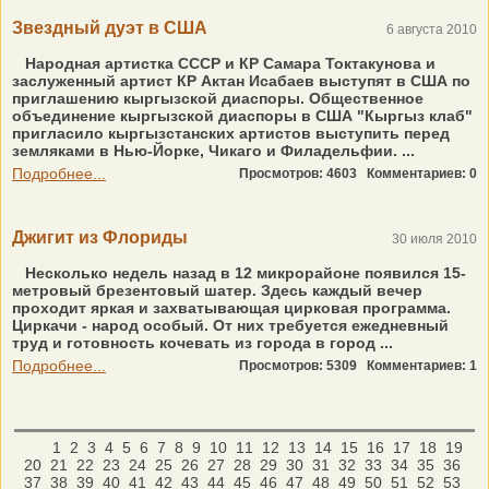
Звездный дуэт в США
6 августа 2010
Народная артистка СССР и КР Самара Токтакунова и
заслуженный артист КР Актан Исабаев выступят в США по
приглашению кыргызской диаспоры. Общественное
объединение кыргызской диаспоры в США "Кыргыз клаб"
пригласило кыргызстанских артистов выступить перед
земляками в Нью-Йорке, Чикаго и Филадельфии. ...
Подробнее...
Просмотров: 4603
Комментариев: 0
Джигит из Флориды
30 июля 2010
Несколько недель назад в 12 микрорайоне появился 15-
метровый брезентовый шатер. Здесь каждый вечер
проходит яркая и захватывающая цирковая программа.
Циркачи - народ особый. От них требуется ежедневный
труд и готовность кочевать из города в город ...
Подробнее...
Просмотров: 5309
Комментариев: 1
1
2
3
4
5
6
7
8
9
10
11
12
13
14
15
16
17
18
19
20
21
22
23
24
25
26
27
28
29
30
31
32
33
34
35
36
37
38
39
40
41
42
43
44
45
46
47
48
49
50
51
52
53