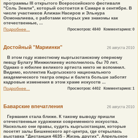
программы III открытого Всероссийского фестиваля
"Соль Земли", который состоится в Самаре в сентябре. В
числе участников Алижан Насиров и Эльнура
Осмоналиева, с работами которых уже знакомы как
отечественные, ...
Подробнее...
Просмотров: 4840
Комментариев: 0
Достойный "Мариинки"
26 августа 2010
В этом году известному кыргызстанскому оперному
певцу Булату Минжилкиеву исполнилось бы 70 лет.
Однако о юбилее великого артиста никто не вспомнил.
Видимо, коллектив Кыргызского национального
академического театра оперы и балета больше заботят
кадровые изменения в этом храме искусств ...
Подробнее...
Просмотров: 4402
Комментариев: 1
Баварские впечатления
26 августа 2010
Германия стала ближе. К такому выводу пришли
отечественные художники современного искусства.
Насколько они правы, судить кыргызстанцам, которые
посетят залы Бишкекского арт-центра, где открылась
выставка "Дистанция 4635 - Жизнь других". Апрельское