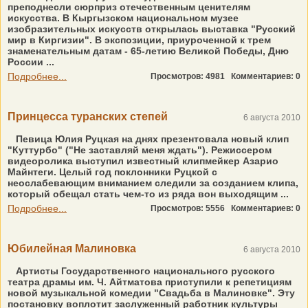
преподнесли сюрприз отечественным ценителям
искусства. В Кыргызском национальном музее
изобразительных искусств открылась выставка "Русский
мир в Киргизии". В экспозиции, приуроченной к трем
знаменательным датам - 65-летию Великой Победы, Дню
России ...
Подробнее...
Просмотров: 4981
Комментариев: 0
Принцесса туранских степей
6 августа 2010
Певица Юлия Руцкая на днях презентовала новый клип
"Куттурбо" ("Не заставляй меня ждать"). Режиссером
видеоролика выступил известный клипмейкер Азарио
Майнтеги. Целый год поклонники Руцкой с
неослабевающим вниманием следили за созданием клипа,
который обещал стать чем-то из ряда вон выходящим ...
Подробнее...
Просмотров: 5556
Комментариев: 0
Юбилейная Малиновка
6 августа 2010
Артисты Государственного национального русского
театра драмы им. Ч. Айтматова приступили к репетициям
новой музыкальной комедии "Свадьба в Малиновке". Эту
постановку воплотит заслуженный работник культуры