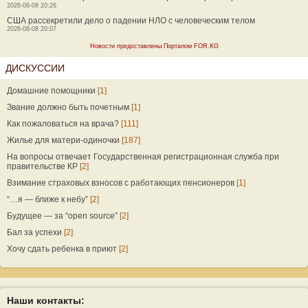
2026-08-08 20:26
США рассекретили дело о падении НЛО с человеческим телом
2026-08-08 20:07
Новости предоставлены Порталом FOR.KG
ДИСКУССИИ
Домашние помощники
[1]
Звание должно быть почетным
[1]
Как пожаловаться на врача?
[111]
Жилье для матери-одиночки
[187]
На вопросы отвечает Государственная регистрационная служба при
правительстве КР
[2]
Взимание страховых взносов с работающих пенсионеров
[1]
“…я — ближе к небу”
[2]
Будущее — за “open source”
[2]
Бал за успехи
[2]
Хочу сдать ребенка в приют
[2]
Наши контакты: