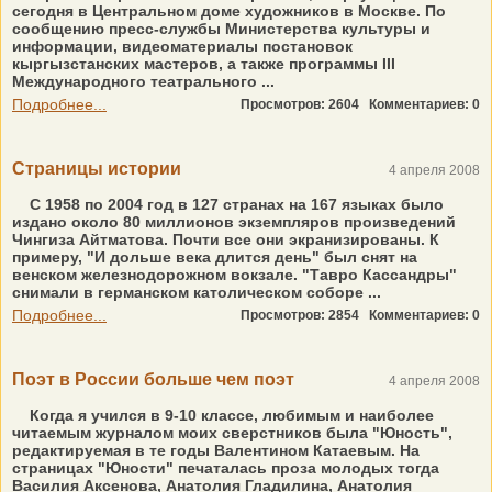
сегодня в Центральном доме художников в Москве. По
сообщению пресс-службы Министерства культуры и
информации, видеоматериалы постановок
кыргызстанских мастеров, а также программы III
Международного театрального ...
Подробнее...
Просмотров: 2604
Комментариев: 0
Страницы истории
4 апреля 2008
С 1958 по 2004 год в 127 странах на 167 языках было
издано около 80 миллионов экземпляров произведений
Чингиза Айтматова. Почти все они экранизированы. К
примеру, "И дольше века длится день" был снят на
венском железнодорожном вокзале. "Тавро Кассандры"
снимали в германском католическом соборе ...
Подробнее...
Просмотров: 2854
Комментариев: 0
Поэт в России больше чем поэт
4 апреля 2008
Когда я учился в 9-10 классе, любимым и наиболее
читаемым журналом моих сверстников была "Юность",
редактируемая в те годы Валентином Катаевым. На
страницах "Юности" печаталась проза молодых тогда
Василия Аксенова, Анатолия Гладилина, Анатолия