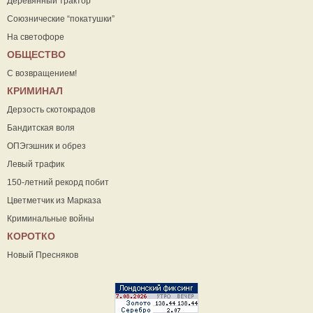
Деревянный трактор
Союзнические “покатушки”
На светофоре
ОБЩЕСТВО
С возвращением!
КРИМИНАЛ
Дерзость скотокрадов
Бандитская воля
ОПЭгэшник и обрез
Левый трафик
150-летний рекорд побит
Цветметчик из Марказа
Криминальные войны
КОРОТКО
Новый Пресняков