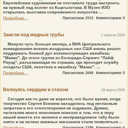
Европейским художникам не составило труда настроить
на нужный лад коллег из Кыргызстана. В Музее ИЗО
открылась выставка современного искусства ...
Подробнее...
Просмотров: 2515
Комментариев: 0
Зажгли под медные трубы
1 апреля 2008
Минуло чуть больше месяца, а ВИА Центрального
командования военно-воздушных сил США вновь решил
поддержать боевой дух военнослужащих авиабазы
"Манас". До этого группа из Колорадо-Спрингс "Лайф
Раунд", разъезжающая по странам, где проходят службу
солдаты США, посетила и авиабазу "Манас". ...
Подробнее...
Просмотров: 2668
Комментариев: 0
Волнуясь сердцем и стихом
28 марта 2008
Сегодня как-то даже не верится, что было время, когда
творчество Сергея Есенина находилось под негласным
запретом и его стихотворения не издавали. Думаю,
читателям моего поколения повезло в том, что в пору
нашей юности это нелепое и несправедливое табу было
снято и на полках книжных магазинов стали появляться ...
Подробнее...
Просмотров: 2799
Комментариев: 0