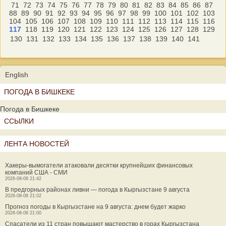
71
72
73
74
75
76
77
78
79
80
81
82
83
84
85
86
87
88
89
90
91
92
93
94
95
96
97
98
99
100
101
102
103
104
105
106
107
108
109
110
111
112
113
114
115
116
117
118
119
120
121
122
123
124
125
126
127
128
129
130
131
132
133
134
135
136
137
138
139
140
141
English
ПОГОДА В БИШКЕКЕ
Погода в Бишкеке
ССЫЛКИ
ЛЕНТА НОВОСТЕЙ
Хакеры-вымогатели атаковали десятки крупнейших финансовых
компаний США - СМИ
2026-08-08 21:42
В предгорных районах ливни — погода в Кыргызстане 9 августа
2026-08-08 21:02
Прогноз погоды в Кыргызстане на 9 августа: днем будет жарко
2026-08-08 21:00
Спасатели из 11 стран повышают мастерство в горах Кыргызстана