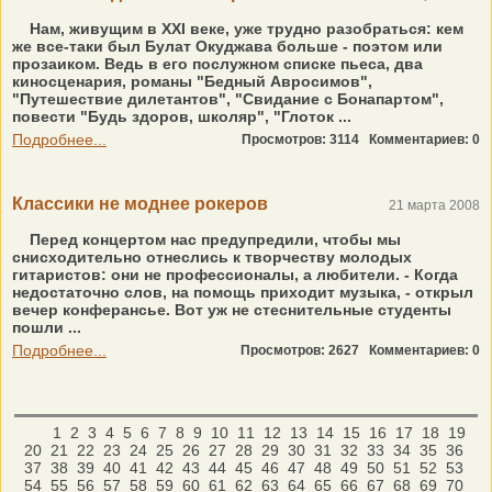
Нам, живущим в XXI веке, уже трудно разобраться: кем
же все-таки был Булат Окуджава больше - поэтом или
прозаиком. Ведь в его послужном списке пьеса, два
киносценария, романы "Бедный Авросимов",
"Путешествие дилетантов", "Свидание с Бонапартом",
повести "Будь здоров, школяр", "Глоток ...
Подробнее...
Просмотров: 3114
Комментариев: 0
Классики не моднее рокеров
21 марта 2008
Перед концертом нас предупредили, чтобы мы
снисходительно отнеслись к творчеству молодых
гитаристов: они не профессионалы, а любители. - Когда
недостаточно слов, на помощь приходит музыка, - открыл
вечер конферансье. Вот уж не стеснительные студенты
пошли ...
Подробнее...
Просмотров: 2627
Комментариев: 0
1
2
3
4
5
6
7
8
9
10
11
12
13
14
15
16
17
18
19
20
21
22
23
24
25
26
27
28
29
30
31
32
33
34
35
36
37
38
39
40
41
42
43
44
45
46
47
48
49
50
51
52
53
54
55
56
57
58
59
60
61
62
63
64
65
66
67
68
69
70