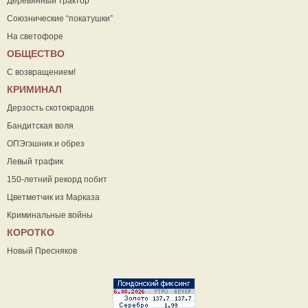
Деревянный трактор
Союзнические “покатушки”
На светофоре
ОБЩЕСТВО
С возвращением!
КРИМИНАЛ
Дерзость скотокрадов
Бандитская воля
ОПЭгэшник и обрез
Левый трафик
150-летний рекорд побит
Цветметчик из Марказа
Криминальные войны
КОРОТКО
Новый Пресняков