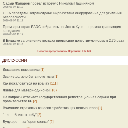
Садыр Жапаров провел встречу с Николом Пашиняном
2026-08-07 11:19
США передали Погранслужбе Кыргызстана оборудование для усиления
безопасности
2026-08-07 11:18
Премьеры стран ЕАЭС собрались на Иссык-Куле — прямая трансляция
заседания
2026-08-07 11:17
В Бишкеке загрязнение воздуха превысило допустимую норму в 2,75 раза
2026-08-07 11:15
Новости предоставлены Порталом FOR.KG
ДИСКУССИИ
Домашние помощники
[1]
Звание должно быть почетным
[1]
Как пожаловаться на врача?
[111]
Жилье для матери-одиночки
[187]
На вопросы отвечает Государственная регистрационная служба при
правительстве КР
[2]
Взимание страховых взносов с работающих пенсионеров
[1]
“…я — ближе к небу”
[2]
Будущее — за “open source”
[2]