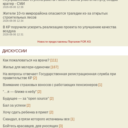
кратер - СМИ
2026-08-06 12:36
Жители 10-го микрорайона опасаются трагедии из-за открытых
строительных лесов
2026-08-06 12:34
В КР поручили ускорить реализацию проекта по улучшению качества
воздуха
2026-08-06 12:31
Новости предоставлены Порталом FOR.KG
ДИСКУССИИ
Как пожаловаться на врача?
[111]
Жилье для матери-одиночки
[187]
На вопросы отвечает Государственная регистрационная служба при
правительстве КР
[2]
Взимание страховых взносов с работающих пенсионеров
[1]
“…я — ближе к небу”
[2]
Будущее — за “open source”
[2]
Бал за успехи
[2]
Хочу сдать ребенка в приют
[2]
Скандал, в грязи которого испачканы все
[1]
Бойтесь красавцев, дев уносящих
[3]