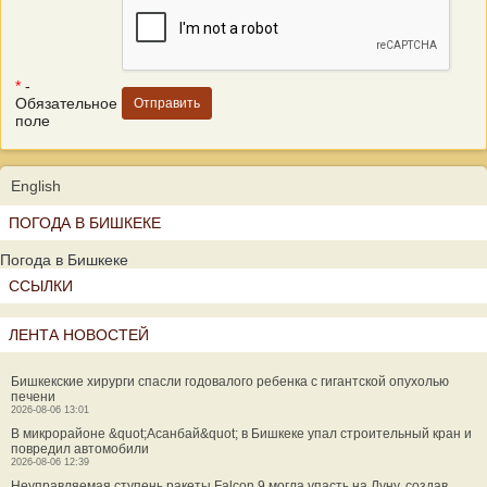
*
-
Обязательное
поле
English
ПОГОДА В БИШКЕКЕ
Погода в Бишкеке
ССЫЛКИ
ЛЕНТА НОВОСТЕЙ
Бишкекские хирурги спасли годовалого ребенка с гигантской опухолью
печени
2026-08-06 13:01
В микрорайоне &quot;Асанбай&quot; в Бишкеке упал строительный кран и
повредил автомобили
2026-08-06 12:39
Неуправляемая ступень ракеты Falcon 9 могла упасть на Луну, создав