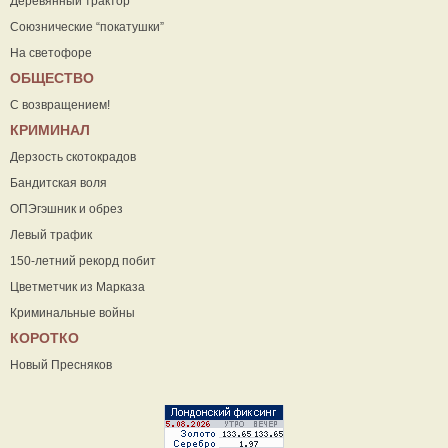
Деревянный трактор
Союзнические “покатушки”
На светофоре
ОБЩЕСТВО
С возвращением!
КРИМИНАЛ
Дерзость скотокрадов
Бандитская воля
ОПЭгэшник и обрез
Левый трафик
150-летний рекорд побит
Цветметчик из Марказа
Криминальные войны
КОРОТКО
Новый Пресняков