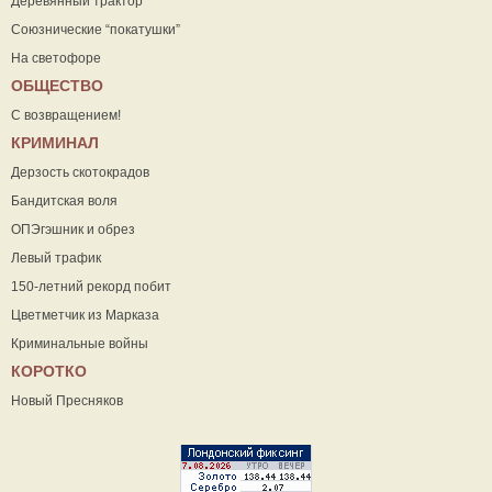
Деревянный трактор
Союзнические “покатушки”
На светофоре
ОБЩЕСТВО
С возвращением!
КРИМИНАЛ
Дерзость скотокрадов
Бандитская воля
ОПЭгэшник и обрез
Левый трафик
150-летний рекорд побит
Цветметчик из Марказа
Криминальные войны
КОРОТКО
Новый Пресняков