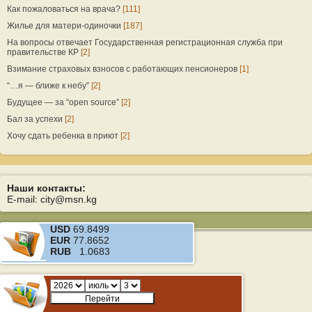
Как пожаловаться на врача?
[111]
Жилье для матери-одиночки
[187]
На вопросы отвечает Государственная регистрационная служба при
правительстве КР
[2]
Взимание страховых взносов с работающих пенсионеров
[1]
“…я — ближе к небу”
[2]
Будущее — за “open source”
[2]
Бал за успехи
[2]
Хочу сдать ребенка в приют
[2]
Наши контакты:
E-mail: city@msn.kg
USD
69.8499
EUR
77.8652
RUB
1.0683