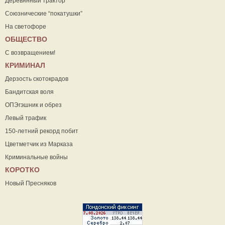
Деревянный трактор
Союзнические “покатушки”
На светофоре
ОБЩЕСТВО
С возвращением!
КРИМИНАЛ
Дерзость скотокрадов
Бандитская воля
ОПЭгэшник и обрез
Левый трафик
150-летний рекорд побит
Цветметчик из Марказа
Криминальные войны
КОРОТКО
Новый Пресняков