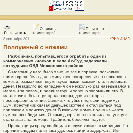
Оставить
Посмотреть
Распечатать
комментарий
комментарии
8 сентября 2011
КРИМИНАЛ
Полоумный с ножами
Разбойника, попытавшегося ограбить один из
коммерческих киосков в селе Ак-Суу, задержали
сотрудники ОВД Московского района.
С мозгами у него было явно не все в порядке, поскольку
прямо средь бела дня в минувшее воскресенье он ворвался в
комок и, размахивая двумя кухонными ножами, стал требовать
денег. Незадолго до нападения он несколько раз наведывался в
магазин за пивом, и реализаторши хорошо запомнили его. В
магазинчике было три продавщицы, две из которых
несовершеннолетние. Заявив, что убьет их, если поднимут
шум, преступник связал девушек скотчем и стал рыться под
прилавком в поисках денег. В какой-то момент одна из жертв
сумела освободиться. Открыв дверь, она выскочила на улицу и
стала звать на помощь. Грабитель бросился наутек.
Продавщицы сразу сообщили о случившемся в милицию. По
горячим следам налетчика удалось найти и задержать. Им