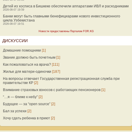
Детей из хосписа в Бишкеке обеспечили аппаратами ИВЛ и расходниками
2026-08-07 19:59
Банки могут быть главными бенефициарами нового инвестиционного
цикла Узбекистана
2026-08-07 19:51
Новости предоставлены Порталом FOR.KG
ДИСКУССИИ
Домашние помощники
[1]
Звание должно быть почетным
[1]
Как пожаловаться на врача?
[111]
Жилье для матери-одиночки
[187]
На вопросы отвечает Государственная регистрационная служба при
правительстве КР
[2]
Взимание страховых взносов с работающих пенсионеров
[1]
“…я — ближе к небу”
[2]
Будущее — за “open source”
[2]
Бал за успехи
[2]
Хочу сдать ребенка в приют
[2]