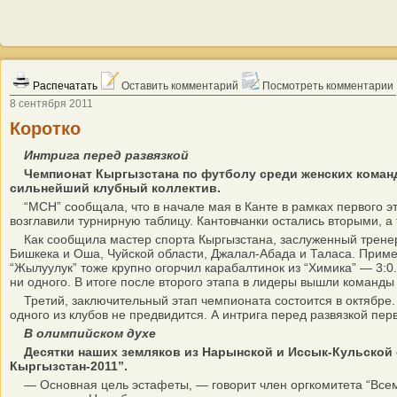
Распечатать
Оставить комментарий
Посмотреть комментарии
8 сентября 2011
Коротко
Интрига перед развязкой
Чемпионат Кыргызстана по футболу среди женских команд
сильнейший клубный коллектив.
“МСН” сообщала, что в начале мая в Канте в рамках первого эт
возглавили турнирную таблицу. Кантовчанки остались вторыми, 
Как сообщила мастер спорта Кыргызстана, заслуженный тренер 
Бишкека и Оша, Чуйской области, Джалал-Абада и Таласа. Приме
“Жылуулук” тоже крупно огорчил карабалтинок из “Химика” — 3:0.
ни одного. В итоге после второго этапа в лидеры вышли команды
Третий, заключительный этап чемпионата состоится в октябре. 
одного из клубов не предвидится. А интрига перед развязкой пер
В олимпийском духе
Десятки наших земляков из Нарынской и Иссык-Кульской
Кыргызстан-2011”.
— Основная цель эстафеты, — говорит член оргкомитета “Всеми