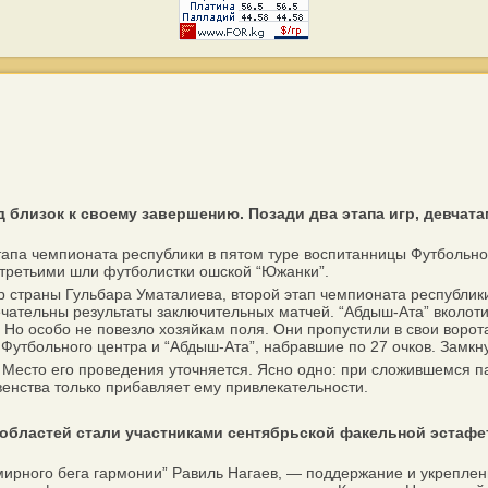
 близок к своему завершению. Позади два этапа игр, девчат
апа чемпионата республики в пятом туре воспитанницы Футбольного
а третьими шли футболистки ошской “Южанки”.
страны Гульбара Уматалиева, второй этап чемпионата республики 
чательны результаты заключительных матчей. “Абдыш-Ата” вколот
 Но особо не повезло хозяйкам поля. Они пропустили в свои ворота
 Футбольного центра и “Абдыш-Ата”, набравшие по 27 очков. Замкн
Место его проведения уточняется. Ясно одно: при сложившемся па
венства только прибавляет ему привлекательности.
 областей стали участниками сентябрьской факельной эстаф
рного бега гармонии” Равиль Нагаев, — поддержание и укреплен