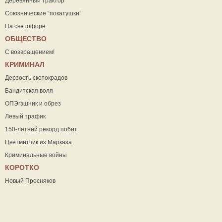
Деревянный трактор
Союзнические “покатушки”
На светофоре
ОБЩЕСТВО
С возвращением!
КРИМИНАЛ
Дерзость скотокрадов
Бандитская воля
ОПЭгэшник и обрез
Левый трафик
150-летний рекорд побит
Цветметчик из Марказа
Криминальные войны
КОРОТКО
Новый Пресняков