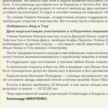
диаспорами. Не забыты при этом и задачи развития массового с
Куль. А иссыккульцы доставили его из Каракола в Чолпон-Ату. Ш
женские забеги на дистанциях от пятисот метров до двух километ
условиях высокогорья! А отдых и ночевки команд на маршруте о
По словам Равиля Нагаева, эстафетчиков активно поддержали Ф
требующее упорства и мастерства. Вот почему были отмечены на
Отдавались бегу в Тэгу
Двое кыргызстанцев участвовали в отборочном лицензионн
Ученик Николая Алехина мастер спорта Дмитрий Ильин стартовал
Тайсона Гая и Уолтера Дикса, ямайцев Асафы Пауэлла, Усэйна Б
выбежавшего из десяти секунд, — выглядело явной авантюрой. Го
Ильин бежал в Тэгу именно стометровку.
После предварительного раунда в квалификации кыргызстанец фи
успел толком акклиматизироваться к корейскому жаркому и влаж
В следующем туре состязаний, в третьем забеге Ильин показал р
А чемпионом планеты в беге на 100 м впервые стал Йохан Блэй
Болт сенсационно допустил фальстарт в финале и был дисквалифи
Кыргызстанка Виктория Полюдина — ученица заслуженного трене
ей составили звезды мировой легкой атлетики кенийки Линет Мас
В итоге в финал пробились 15 бегуний, в том числе четыре кени
результат в сезоне — 16:32,68 сек.
Пока единственной нашей участницей Олимпиады в Лондоне ос
Александр НИКИТЕНКО.