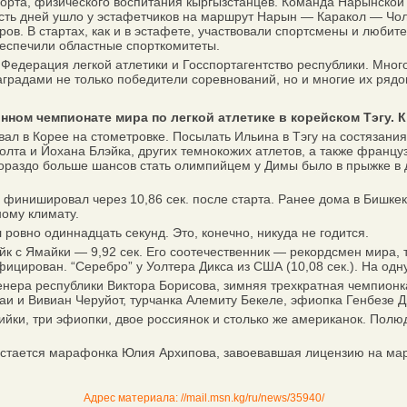
порта, физического воспитания кыргызстанцев. Команда Нарынской
есть дней ушло у эстафетчиков на маршрут Нарын — Каракол — Чол
ров. В стартах, как и в эстафете, участвовали спортсмены и любит
беспечили областные спорткомитеты.
едерация легкой атлетики и Госспортагентство республики. Мног
градами не только победители соревнований, но и многие их рядо
ом чемпионате мира по легкой атлетике в корейском Тэгу. К
 в Корее на стометровке. Посылать Ильина в Тэгу на состязания 
олта и Йохана Блэйка, других темнокожих атлетов, а также францу
раздо больше шансов стать олимпийцем у Димы было в прыжке в дли
нишировал через 10,86 сек. после старта. Ранее дома в Бишкеке
ному климату.
овно одиннад­цать секунд. Это, конечно, никуда не годится.
к с Ямайки — 9,92 сек. Его соотечественник — рекордсмен мира, 
цирован. “Серебро” у Уолтера Дикса из США (10,08 сек.). На одну
ра республики Виктора Борисова, зимняя трехкратная чемпионка
аи и Вивиан Черуйот, турчанка Алемиту Бекеле, эфиопка Генбезе Д
йки, три эфиопки, двое россиянок и столько же американок. Полюд
тается марафонка Юлия Архипова, завоевавшая лицензию на мар
Адрес материала: //mail.msn.kg/ru/news/35940/