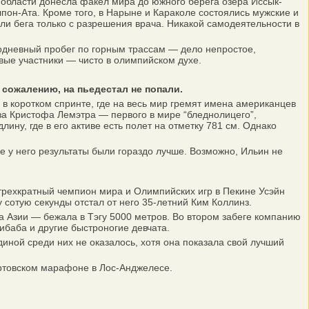
 области донесла факел мира до южного берега озера Иссык-
пон-Ата. Кроме того, в Нарыне и Караколе состоялись мужские и
ели бега только с разрешения врача. Никакой самодеятельности в
одневный пробег по горным трассам — дело непростое,
вые участники — чисто в олимпийском духе.
 сожалению, на пьедестал не попали.
в коротком спринте, где на весь мир гремят имена американцев
за Кристофа Лемэтра — первого в мире “бледнолицего”,
ну, где в его активе есть полет на отметку 781 см. Однако
 у него результаты были гораздо лучше. Возможно, Ильин не
трехкратный чемпион мира и Олимпийских игр в Пекине Усэйн
 сотую секунды отстал от него 35-летний Ким Коллинз.
 Азии — бежала в Тэгу 5000 метров. Во втором забеге компанию
ибаба и другие быстроногие девчата.
иной среди них не оказалось, хотя она показала свой лучший
товском марафоне в Лос-Анджелесе.