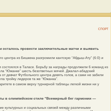
СПОРТ
ам осталось провести заключительные матчи и выявить
 центра из Бишкека разгромили кантскую “Абдыш-Ату” (6:0) и
состоялся в Таласе. Борьбу за награды продолжили 6 команд из
ила “Южанке” шесть безответных мячей. Джалал-абадский
 от девчат Футбольного центра девять голов, а сами не забили
ула тройку лидеров та же “Южанка”.
ритете в самом верху турнирной таблицы легкой жизни ни у
еты в олимпийском стиле “Всемирный бег гармонии —
ие культурных и социальных связей между различными