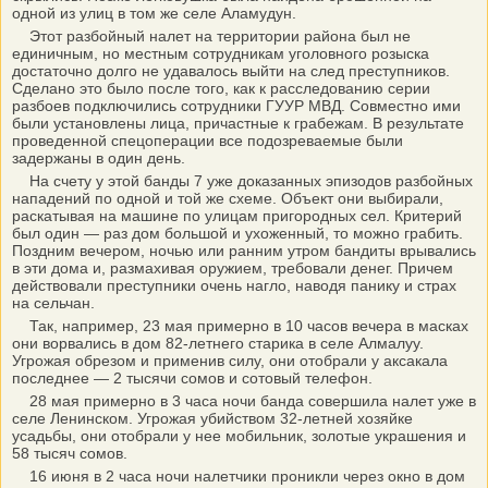
одной из улиц в том же селе Аламудун.
Этот разбойный налет на территории района был не
единичным, но местным сотрудникам уголовного розыска
достаточно долго не удавалось выйти на след преступников.
Сделано это было после того, как к расследованию серии
разбоев подключились сотрудники ГУУР МВД. Совместно ими
были установлены лица, причастные к грабежам. В результате
проведенной спецоперации все подозреваемые были
задержаны в один день.
На счету у этой банды 7 уже доказанных эпизодов разбойных
нападений по одной и той же схеме. Объект они выбирали,
раскатывая на машине по улицам пригородных сел. Критерий
был один — раз дом большой и ухоженный, то можно грабить.
Поздним вечером, ночью или ранним утром бандиты врывались
в эти дома и, размахивая оружием, требовали денег. Причем
действовали преступники очень нагло, наводя панику и страх
на сельчан.
Так, например, 23 мая примерно в 10 часов вечера в масках
они ворвались в дом 82-летнего старика в селе Алмалуу.
Угрожая обрезом и применив силу, они отобрали у аксакала
последнее — 2 тысячи сомов и сотовый телефон.
28 мая примерно в 3 часа ночи банда совершила налет уже в
селе Ленинском. Угрожая убийством 32-летней хозяйке
усадьбы, они отобрали у нее мобильник, золотые украшения и
58 тысяч сомов.
16 июня в 2 часа ночи налетчики проникли через окно в дом