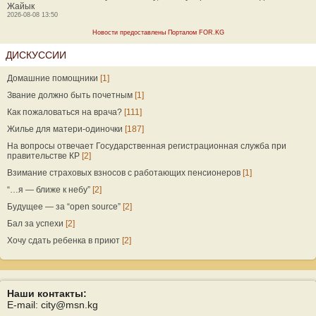
Жайык
2026-08-08 13:50
Новости предоставлены Порталом FOR.KG
ДИСКУССИИ
Домашние помощники
[1]
Звание должно быть почетным
[1]
Как пожаловаться на врача?
[111]
Жилье для матери-одиночки
[187]
На вопросы отвечает Государственная регистрационная служба при
правительстве КР
[2]
Взимание страховых взносов с работающих пенсионеров
[1]
“…я — ближе к небу”
[2]
Будущее — за “open source”
[2]
Бал за успехи
[2]
Хочу сдать ребенка в приют
[2]
Наши контакты:
E-mail: city@msn.kg