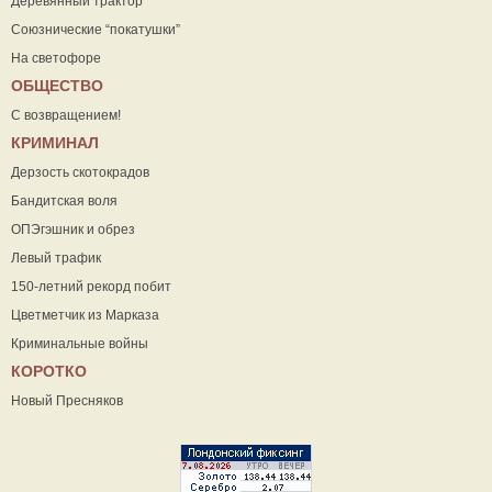
Деревянный трактор
Союзнические “покатушки”
На светофоре
ОБЩЕСТВО
С возвращением!
КРИМИНАЛ
Дерзость скотокрадов
Бандитская воля
ОПЭгэшник и обрез
Левый трафик
150-летний рекорд побит
Цветметчик из Марказа
Криминальные войны
КОРОТКО
Новый Пресняков