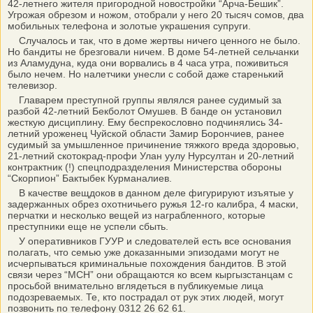
42-летнего жителя пригородной новостройки “Арча-Бешик”.
Угрожая обрезом и ножом, отобрали у него 20 тысяч сомов, два
мобильных телефона и золотые украшения супруги.
Случалось и так, что в доме жертвы ничего ценного не было.
Но бандиты не брезговали ничем. В доме 54-летней сельчанки
из Аламудуна, куда они ворвались в 4 часа утра, поживиться
было нечем. Но налетчики унесли с собой даже старенький
телевизор.
Главарем преступной группы являлся ранее судимый за
разбой 42-летний Бекболот Омушев. В банде он установил
жесткую дисциплину. Ему беспрекословно подчинялись 34-
летний уроженец Чуйской области Замир Борончиев, ранее
судимый за умышленное причинение тяжкого вреда здоровью,
21-летний скотокрад-профи Улан уулу Нурсултан и 20-летний
контрактник (!) спецподразделения Министерства обороны
“Скорпион” Бактыбек Курманалиев.
В качестве вещдоков в данном деле фигурируют изъятые у
задержанных обрез охотничьего ружья 12-го калибра, 4 маски,
перчатки и несколько вещей из награбленного, которые
преступники еще не успели сбыть.
У оперативников ГУУР и следователей есть все основания
полагать, что семью уже доказанными эпизодами могут не
исчерпываться криминальные похождения бандитов. В этой
связи через “МСН” они обращаются ко всем кыргызстанцам с
просьбой внимательно вглядеться в публикуемые лица
подозреваемых. Те, кто пострадал от рук этих людей, могут
позвонить по телефону 0312 26 62 61.