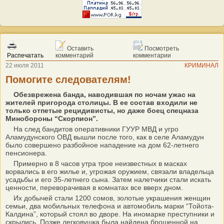
Оставить
Посмотреть
Распечатать
комментарий
комментарии
22 июля 2011
КРИМИНАЛ
Помогите следователям!
Обезврежена банда, наводившая по ночам ужас на
жителей пригорода столицы. В ее состав входили не
только отпетые рецидивисты, но даже боец спецназа
Минобороны “Скорпион”.
На след бандитов оперативники ГУУР МВД и угро
Аламудунского ОВД вышли после того, как в селе Аламудун
было совершено разбойное нападение на дом 62-летнего
пенсионера.
Примерно в 8 часов утра трое неизвестных в масках
ворвались в его жилье и, угрожая оружием, связали владельца
усадьбы и его 35-летнего сына. Затем налетчики стали искать
ценности, переворачивая в комнатах все вверх дном.
Их добычей стали 1200 сомов, золотые украшения женщин
семьи, два мобильных телефона и автомобиль марки “Тойота-
Калдина”, который стоял во дворе. На иномарке преступники и
скрылись. Позже легковушка была найдена брошенной на