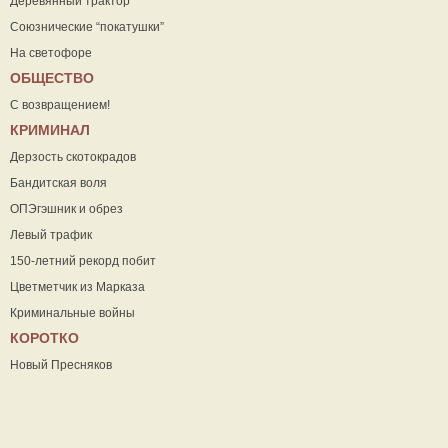
Деревянный трактор
Союзнические “покатушки”
На светофоре
ОБЩЕСТВО
С возвращением!
КРИМИНАЛ
Дерзость скотокрадов
Бандитская воля
ОПЭгэшник и обрез
Левый трафик
150-летний рекорд побит
Цветметчик из Марказа
Криминальные войны
КОРОТКО
Новый Пресняков