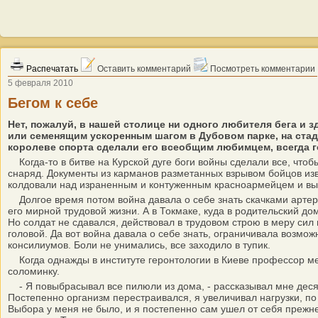
Распечатать
Оставить комментарий
Посмотреть комментарии
5 февраля 2010
Бегом к себе
Нет, пожалуй, в нашей столице ни одного любителя бега и
или семенящим ускоренным шагом в Дубовом парке, на стади
королеве спорта сделали его всеобщим любимцем, всегда 
Когда-то в битве на Курской дуге боги войны сделали все, ч
снаряд. Документы из карманов разметанных взрывом бойцов изв
колдовали над израненным и контуженным красноармейцем и вытащ
Долгое время потом война давала о себе знать скачками артери
его мирной трудовой жизни. А в Токмаке, куда в родительский д
Но солдат не сдавался, действовал в трудовом строю в меру сил
головой. Да вот война давала о себе знать, ограничивала возмо
консилиумов. Боли не унимались, все заходило в тупик.
Когда однажды в институте геронтологии в Киеве профессор меди
соломинку.
- Я повыбрасывал все пилюли из дома, - рассказывал мне десят
Постепенно организм перестраивался, я увеличивал нагрузки, по
Выбора у меня не было, и я постепенно сам ушел от себя прежн