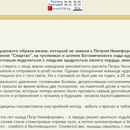
 здорового образа жизни, который не знаком с Петром Никиф
оне "Спартак", на тропинках и аллеях Ботанического сада в
готовым поделиться с людьми щедростью своего сердца, не
тобы стереть с лица земли наводчика минометного расчета Петра Ч
лекли и отправили в штаб полка. Однако похоронная команда чудо
или его с того света. Но к строевой он был уже не годен, в 20 л
ального давления, головными болями, депрессивным состоянием. 
ом пришли во время войны две похоронки, на памятной доске в чес
 и талантов, которые теперь можно было проявить самым достойны
жности и устремления к лучшему в будущем, грозила малоподвижнос
цины посоветовала ему крайний метод - забыть о врачах и таблетка
ок лет назад Петр Никифорович, - и твердо решил заняться ходьбо
 силам стали стометровые отрезки пути, а потом километровые и бо
его - слабого и беспомощного. Снизился вес, мышцы свыклись с н