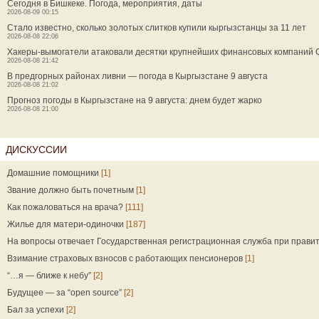
Сегодня в Бишкеке. Погода, мероприятия, даты
2026-08-09 00:15
Стало известно, сколько золотых слитков купили кыргызстанцы за 11 лет
2026-08-08 22:06
Хакеры-вымогатели атаковали десятки крупнейших финансовых компаний
2026-08-08 21:42
В предгорных районах ливни — погода в Кыргызстане 9 августа
2026-08-08 21:02
Прогноз погоды в Кыргызстане на 9 августа: днем будет жарко
2026-08-08 21:00
ДИСКУССИИ
Домашние помощники
[1]
Звание должно быть почетным
[1]
Как пожаловаться на врача?
[111]
Жилье для матери-одиночки
[187]
На вопросы отвечает Государственная регистрационная служба при прави
Взимание страховых взносов с работающих пенсионеров
[1]
“…я — ближе к небу”
[2]
Будущее — за “open source”
[2]
Бал за успехи
[2]