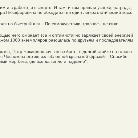
и в работе, и в спорте. И там, и там пришли успехи, награды,
тра Никифоровича не обходится ни один легкоатлетический масс-
одя на быстрый шаг. - По самочувствию, главное - не сиди
ощью него он знает все и оптимистично заряжает своей энергией
ражом 1000 экземпляров разошлась по друзьям и последователям
ется, Петр Никифорович в позе йога - в долгой стойке на голове.
 я Чеснокова его же излюбленной крылатой фразой. - Спасибо,
вый мир бега, где всегда тепло и надежно".