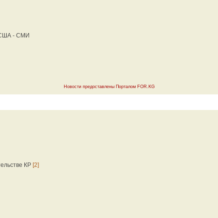
 США - СМИ
Новости предоставлены Порталом FOR.KG
тельстве КР
[2]