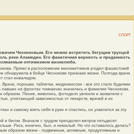
СПОРТ
оровичем Чесноковым. Его можно встретить бегущим трусцой
доль реки Аламедин. Его фанатичная верность и преданность
иссякаемым оптимизмом жизнелюба.
еснокова. Прямо в расположение минометчиков угодил фашистский
м обнаружила в бойце Чеснокове признаки жизни. Полгода врачи
ет стал инвалидом.
Врачи, порошки, таблетки, медкомиссии - все это стало буднями
ть павших на фронтах токмакчан значилась и фамилия Чеснокова.
м образом. Пение, живопись, фотодело увлекли и захватили с
тью, угнетающей зависимостью от лекарств, врачей и их
х и самому взять себя в руки и спастись, он ухватился за эту
й и бегом. Вначале с трудом преодолел метров пятьдесят.
льше. Риск, конечно, был, и немалый. Но что оставалось делать?
овым образом жизни - подвижным, активным, продуктивным и