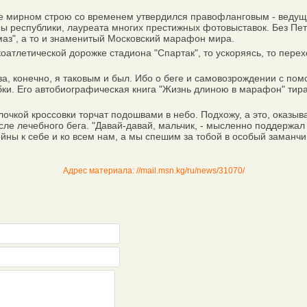
е мирном строю со временем утвердился правофланговым - ведущим 
ры республики, лауреата многих престижных фотовыставок. Без Пе
лмаз", а то и знаменитый Московский марафон мира.
оатлетической дорожке стадиона "Спартак", то ускоряясь, то перех
а, конечно, я таковым и был. Ибо о беге и самовозрождении с пом
бки. Его автобиографическая книга "Жизнь длиною в марафон" ти
очкой кроссовки торчат подошвами в небо. Подхожу, а это, оказыва
ле лечебного бега. "Давай-давай, мальчик, - мысленно поддержал
войны к себе и ко всем нам, а мы спешим за тобой в особый заманчи
Адрес материала: //mail.msn.kg/ru/news/31070/