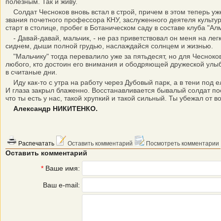
полезным. Так и живу.
Солдат Чесноков вновь встал в строй, причем в этом теперь уж
звания почетного профессора КНУ, заслуженного деятеля культу
старт в столице, пробег в Ботаническом саду в составе клуба "А
- Давай-давай, мальчик, - не раз приветствовал он меня на легк
сиднем, дыши полной грудью, наслаждайся солнцем и жизнью.
"Мальчику" тогда перевалило уже за пятьдесят, но для Чесноков
любого, кто достоин его внимания и ободряющей дружеской улы
в считаные дни.
Иду как-то с утра на работу через Дубовый парк, а в тени под ел
И глаза закрыл блаженно. Восстанавливается бывалый солдат пос
что ты есть у нас, такой хрупкий и такой сильный. Ты убежал от 
Александр НИКИТЕНКО.
Распечатать
Оставить комментарий
Посмотреть комментарии
Оставить комментарий
*
Ваше имя:
Ваш e-mail: