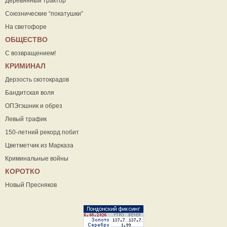
Деревянный трактор
Союзнические “покатушки”
На светофоре
ОБЩЕСТВО
С возвращением!
КРИМИНАЛ
Дерзость скотокрадов
Бандитская воля
ОПЭгэшник и обрез
Левый трафик
150-летний рекорд побит
Цветметчик из Марказа
Криминальные войны
КОРОТКО
Новый Пресняков