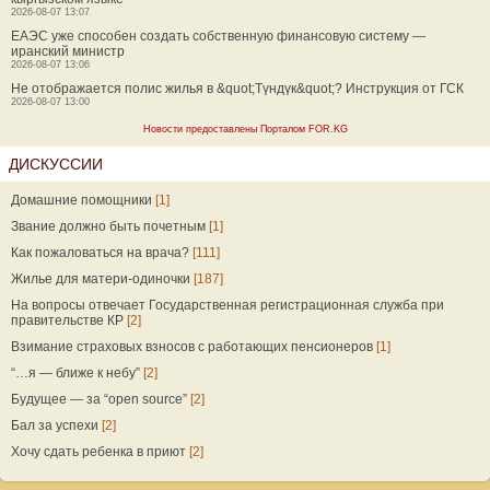
2026-08-07 13:07
ЕАЭС уже способен создать собственную финансовую систему —
иранский министр
2026-08-07 13:06
Не отображается полис жилья в &quot;Түндүк&quot;? Инструкция от ГСК
2026-08-07 13:00
Новости предоставлены Порталом FOR.KG
ДИСКУССИИ
Домашние помощники
[1]
Звание должно быть почетным
[1]
Как пожаловаться на врача?
[111]
Жилье для матери-одиночки
[187]
На вопросы отвечает Государственная регистрационная служба при
правительстве КР
[2]
Взимание страховых взносов с работающих пенсионеров
[1]
“…я — ближе к небу”
[2]
Будущее — за “open source”
[2]
Бал за успехи
[2]
Хочу сдать ребенка в приют
[2]